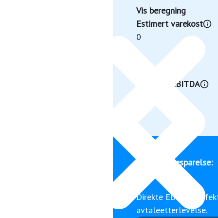
Vis beregning
Estimert varekost
0
Estimert EBITDA
0
Estimert besparelse:
0
Direkte EBITDA-effek
avtaleetterlevelse.