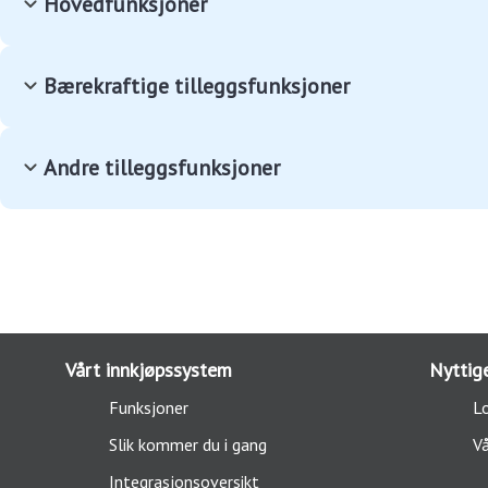
Hovedfunksjoner
- Bestilling
- Ordrebehandling
Bærekraftige tilleggsfunksjoner
- Avtaler
- Menyplanlegger
- Menybank
- CO2-kalkulator
- Varetelling inkl. app
Andre tilleggsfunksjoner
- Matsvinn inkl. app
- Rapporter
- Fritekstbestilling
- Fakturatjenester
- Millum insight
Vårt innkjøpssystem
Nyttige
Funksjoner
Lo
Slik kommer du i gang
Vå
Integrasjonsoversikt