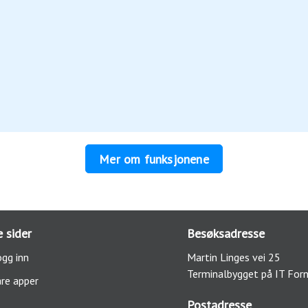
Mer om funksjonene
 sider
Besøksadresse
gg inn
Martin Linges vei 25
Terminalbygget på IT For
re apper
Postadresse