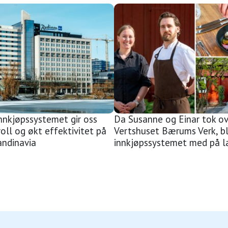
nnkjøpssystemet gir oss
Da Susanne og Einar tok ov
oll og økt effektivitet på
Vertshuset Bærums Verk, b
andinavia
innkjøpssystemet med på l