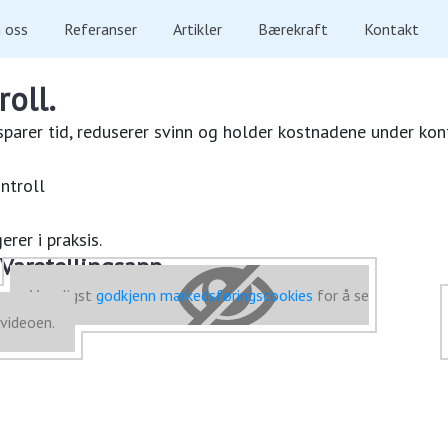
 oss
Referanser
Artikler
Bærekraft
Kontakt
roll.
 sparer tid, reduserer svinn og holder kostnadene under kon
ntroll
rer i praksis.
Varetellingsapp
Vennligst
godkjenn markedsføringscookies
for å se
videoen.