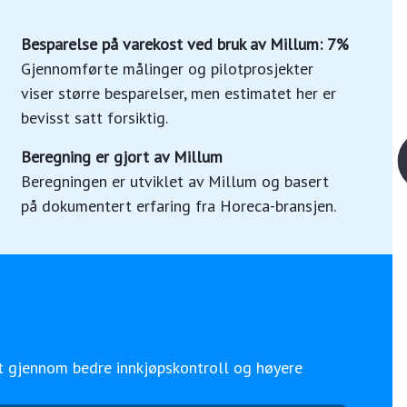
Besparelse på varekost ved bruk av Millum: 7%
Gjennomførte målinger og pilotprosjekter
viser større besparelser, men estimatet her er
bevisst satt forsiktig.
Beregning er gjort av Millum
Beregningen er utviklet av Millum og basert
på dokumentert erfaring fra Horeca-bransjen.
t gjennom bedre innkjøpskontroll og høyere