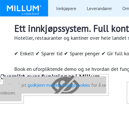
Innkjøpere
Leverandører
Om
Ett innkjøpssystem. Full kont
Hoteller, restauranter og kantiner over hele landet
✔ Enkelt ✔ Sparer tid ✔ Sparer penger ✔ Gir full ko
Book en uforpliktende demo og se hvordan det funge
Oversikt over funksjoner i Millum
Vennligst
godkjenn markedsføringscookies
for å se
videoen.