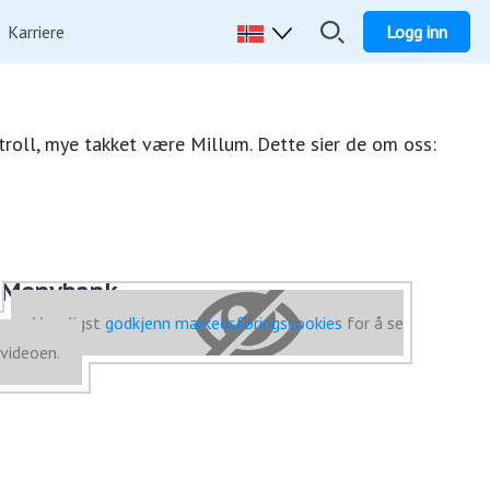
Karriere
Logg inn
troll, mye takket være Millum. Dette sier de om oss:
Menybank
Vennligst
godkjenn markedsføringscookies
for å se
videoen.