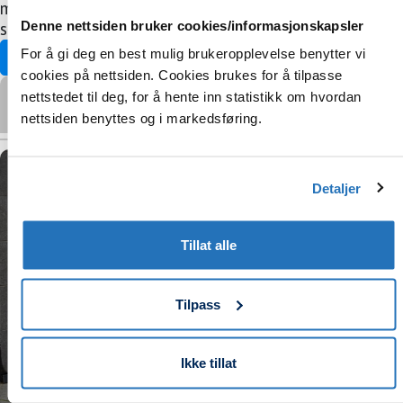
med felles utvalg og priser, eller lage avtaler om
Denne nettsiden bruker cookies/informasjonskapsler
sortiment og pris med enkeltkunder.
For å gi deg en best mulig brukeropplevelse benytter vi
Oversikt Trade-kunder
cookies på nettsiden. Cookies brukes for å tilpasse
nettstedet til deg, for å hente inn statistikk om hvordan
Vennligst
godkjenn markedsføringscookies
for å se videoen.
nettsiden benyttes og i markedsføring.
Detaljer
Tillat alle
Tilpass
Ikke tillat