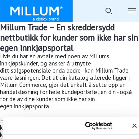
Millum Trade – En skreddersydd
nettbutikk for kunder som ikke har sin
egen innkjøpsportal
Hvis du har en avtale med noen av Millums
innkjøpskunder, og ønsker å utnytte
ditt salgspotensiale enda bedre - kan Millum Trade
være løsningen. Det at din katalog allerede ligger i
Millum Commerce, gjør det enkelt å sette opp en
handelsløsning for hele kundeporteføljen din - også
for de av dine kunder som ikke har sin
egen innkjøpsportal.
Har du enda ikke avtale med noen av Millums
kjøpekunder, kan du likevel benytte Millum Trade. Du
kan velge om du vil tilby varene fra en felles katalog