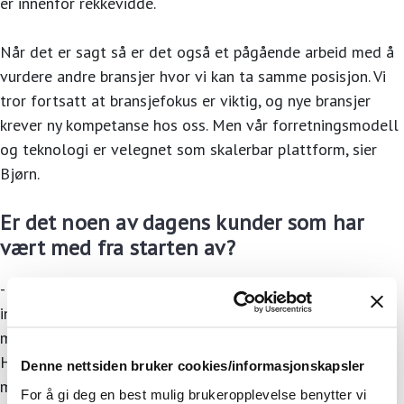
er innenfor rekkevidde.
Når det er sagt så er det også et pågående arbeid med å
vurdere andre bransjer hvor vi kan ta samme posisjon. Vi
tror fortsatt at bransjefokus er viktig, og nye bransjer
krever ny kompetanse hos oss. Men vår forretningsmodell
og teknologi er velegnet som skalerbar plattform, sier
Bjørn.
Er det noen av dagens kunder som har
vært med fra starten av?
- Etter GRESS-gruppen kom den medlemseide
innkjøpsorganisasjonen Nores, som vi samarbeider tett
med i både Norge og Sverige. Deretter ble Nordic Choice
Hotels og Umoe Restaurants kunder, som også har vært
Denne nettsiden bruker cookies/informasjonskapsler
med oss i 15-20 år. Alle våre kunder blir svært lenge, og
For å gi deg en best mulig brukeropplevelse benytter vi