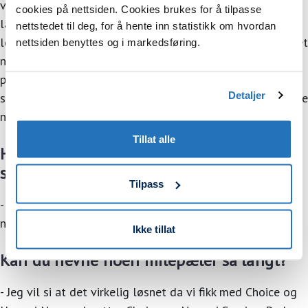
vårt tette samarbeid med dem alle bærer mer preg av
cookies på nettsiden. Cookies brukes for å tilpasse
langsiktige partnerskap enn et ordinært kunde-
nettstedet til deg, for å hente inn statistikk om hvordan
leverandørforhold. Etter hvert har dette utviklet seg til et
nettsiden benyttes og i markedsføring.
nettverkssamarbeid hvor nye og gamle deltagere tjener
på at flere kommer til. Gevinstene øker for alle ved at
Detaljer
stadig flere av aktørene i Norden blir en del av det samme
nettverket, utdyper Bjørn.
Tillat alle
Hvor mange ansatte hadde Millum i
starten?
Tilpass
- Jeg tror vi var 9-10 stykker ved oppstarten, og akkurat
nå er vi 35 stk.
Ikke tillat
Kan du nevne noen milepæler så langt?
- Jeg vil si at det virkelig løsnet da vi fikk med Choice og