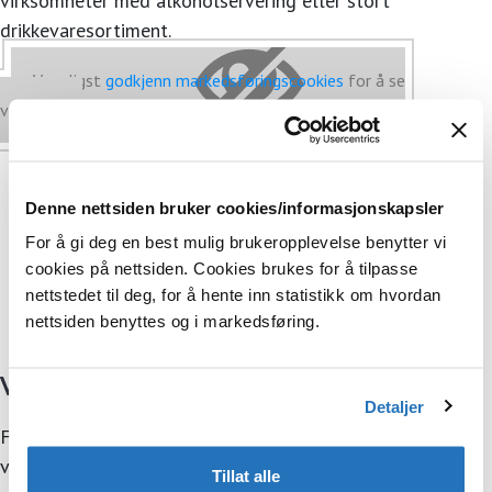
virksomheter med alkoholservering eller stort
drikkevaresortiment.
Vennligst
godkjenn markedsføringscookies
for å se
videoen.
Denne nettsiden bruker cookies/informasjonskapsler
For å gi deg en best mulig brukeropplevelse benytter vi
cookies på nettsiden. Cookies brukes for å tilpasse
nettstedet til deg, for å hente inn statistikk om hvordan
nettsiden benyttes og i markedsføring.
Varetelling via mobilapp
Detaljer
For mange brukere har mobilappen blitt det viktigste
verktøyet i varetellingen. Appen gir enkel oversikt over
Tillat alle